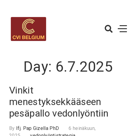
Skip
to
content
CVIBelgium.c
– Betting
Strategy
Day:
6.7.2025
Vinkit
menestyksekkääseen
pesäpallo vedonlyöntiin
By
Ifj. Pap Gizella PhD
6 heinäkuun,
2025
vedonlyöntistrategia