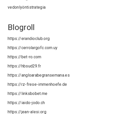
vedonlyöntistrategia
Blogroll
https://erandioclub.org
https://cerrolargofc.com.uy
https://bet-ro.com
https://hbsud29.fr
https://angloarabegransemana.es
https://rz-frese-immenhoefe.de
https://linksbobet.me
https://iaido-jodo.ch
https://jean-alesi.org