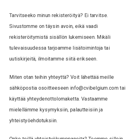
Tarvitseeko minun rekisteröityä? Ei tarvitse.
Sivustomme on täysin avoin, eikä vaadi
rekisteröitymistä sisällön lukemiseen. Mikäli
tulevaisuudessa tarjoamme lisätoimintoja tai
uutiskirjeitä, ilmoitamme siitä erikseen.
Miten otan teihin yhteyttä? Voit lähettää meille
sähköpostia osoitteeseen
info@cvibelgium.com
tai
käyttää yhteydenottolomaketta. Vastaamme
mielellämme kysymyksiin, palautteisiin ja
yhteistyöehdotuksiin.
Onko teillä yhteistyökumppaneita? Teemme silloin