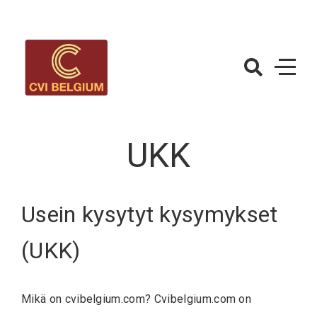
Skip
to
content
CVIBelgium.c
– Betting
Strategy
UKK
Usein kysytyt kysymykset
(UKK)
Mikä on cvibelgium.com? Cvibelgium.com on