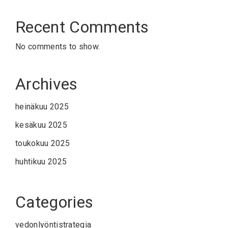
Recent Comments
No comments to show.
Archives
heinäkuu 2025
kesäkuu 2025
toukokuu 2025
huhtikuu 2025
Categories
vedonlyöntistrategia