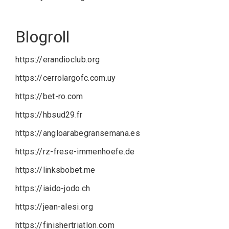
Blogroll
https://erandioclub.org
https://cerrolargofc.com.uy
https://bet-ro.com
https://hbsud29.fr
https://angloarabegransemana.es
https://rz-frese-immenhoefe.de
https://linksbobet.me
https://iaido-jodo.ch
https://jean-alesi.org
https://finishertriatlon.com