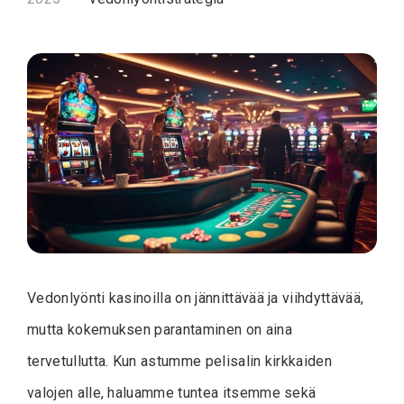
Vedonlyönti kasinoilla on jännittävää ja viihdyttävää,
mutta kokemuksen parantaminen on aina
tervetullutta. Kun astumme pelisalin kirkkaiden
valojen alle, haluamme tuntea itsemme sekä