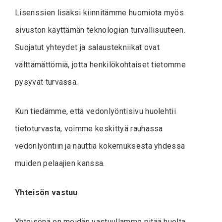
Lisenssien lisäksi kiinnitämme huomiota myös
sivuston käyttämän teknologian turvallisuuteen.
Suojatut yhteydet ja salaustekniikat ovat
välttämättömiä, jotta henkilökohtaiset tietomme
pysyvät turvassa.
Kun tiedämme, että vedonlyöntisivu huolehtii
tietoturvasta, voimme keskittyä rauhassa
vedonlyöntiin ja nauttia kokemuksesta yhdessä
muiden pelaajien kanssa.
Yhteisön vastuu
Yhteisönä on meidän vastuullamme pitää huolta