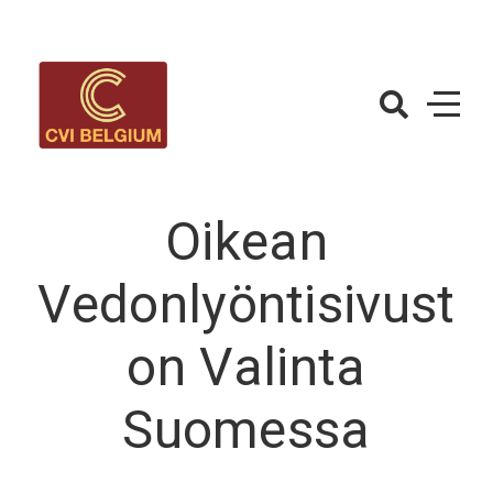
Skip
to
content
CVIBelgium.c
– Betting
Strategy
Oikean
Vedonlyöntisivust
on Valinta
Suomessa