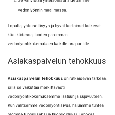
Se vahvistaa yhteisöllistä sidettämme
vedonlyönnin maailmassa.
Lopulta, yhteisöllisyys ja hyvät kertoimet kulkevat
käsi kädessä, luoden paremman
vedonlyöntikokemuksen kaikille osapuolille.
Asiakaspalvelun tehokkuus
Asiakaspalvelun tehokkuus
on ratkaisevan tärkeää,
sillä se vaikuttaa merkittävästi
vedonlyöntikokemuksemme laatuun ja sujuvuuteen.
Kun valitsemme vedonlyöntisivua, haluamme tuntea
olomme turvalliseksi ja huomioiduksi. Tehokas