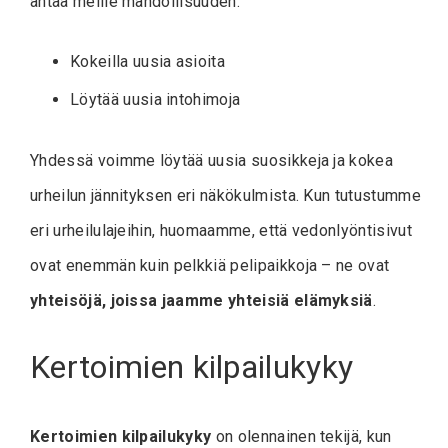
antaa meille mahdollisuuden:
Kokeilla uusia asioita
Löytää uusia intohimoja
Yhdessä voimme löytää uusia suosikkeja ja kokea
urheilun jännityksen eri näkökulmista. Kun tutustumme
eri urheilulajeihin, huomaamme, että vedonlyöntisivut
ovat enemmän kuin pelkkiä pelipaikkoja – ne ovat
yhteisöjä, joissa jaamme yhteisiä elämyksiä
.
Kertoimien kilpailukyky
Kertoimien kilpailukyky
on olennainen tekijä, kun