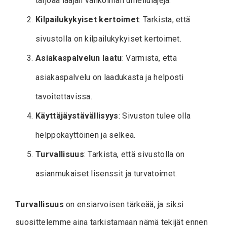
tarjoaa laajan valikoiman urheilulajeja.
Kilpailukykyiset kertoimet
: Tarkista, että
sivustolla on kilpailukykyiset kertoimet.
Asiakaspalvelun laatu
: Varmista, että
asiakaspalvelu on laadukasta ja helposti
tavoitettavissa.
Käyttäjäystävällisyys
: Sivuston tulee olla
helppokäyttöinen ja selkeä.
Turvallisuus
: Tarkista, että sivustolla on
asianmukaiset lisenssit ja turvatoimet.
Turvallisuus
on ensiarvoisen tärkeää, ja siksi
suosittelemme aina tarkistamaan nämä tekijät ennen