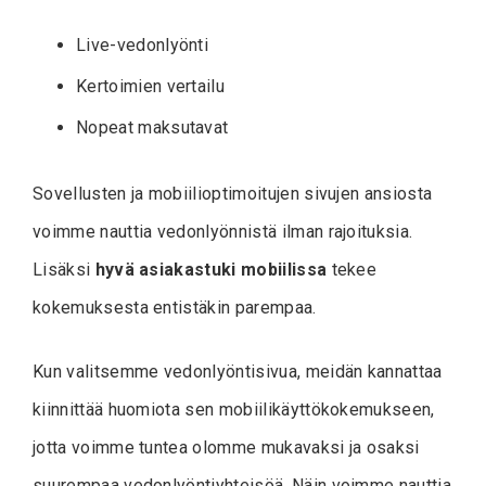
Live-vedonlyönti
Kertoimien vertailu
Nopeat maksutavat
Sovellusten ja mobiilioptimoitujen sivujen ansiosta
voimme nauttia vedonlyönnistä ilman rajoituksia.
Lisäksi
hyvä asiakastuki mobiilissa
tekee
kokemuksesta entistäkin parempaa.
Kun valitsemme vedonlyöntisivua, meidän kannattaa
kiinnittää huomiota sen mobiilikäyttökokemukseen,
jotta voimme tuntea olomme mukavaksi ja osaksi
suurempaa vedonlyöntiyhteisöä. Näin voimme nauttia