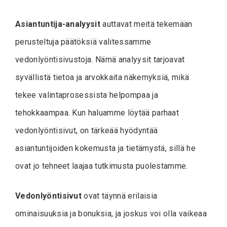
Asiantuntija-analyysit
auttavat meitä tekemään
perusteltuja päätöksiä valitessamme
vedonlyöntisivustoja. Nämä analyysit tarjoavat
syvällistä tietoa ja arvokkaita näkemyksiä, mikä
tekee valintaprosessista helpompaa ja
tehokkaampaa. Kun haluamme löytää parhaat
vedonlyöntisivut, on tärkeää hyödyntää
asiantuntijoiden kokemusta ja tietämystä, sillä he
ovat jo tehneet laajaa tutkimusta puolestamme.
Vedonlyöntisivut
ovat täynnä erilaisia
ominaisuuksia ja bonuksia, ja joskus voi olla vaikeaa