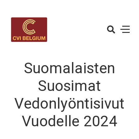
Skip
to
content
CVIBelgium.c
– Betting
Strategy
Suomalaisten
Suosimat
Vedonlyöntisivut
Vuodelle 2024