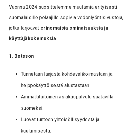
Vuonna 2024 suosittelemme muutamia erityisesti
suomalaisille pelaajille sopivia vedonlyöntisivustoja,
jotka tarjoavat
erinomaisia ominaisuuksia ja
käyttäjäkokemuksia
.
1. Betsson
Tunnetaan laajasta kohdevalikoimastaan ja
helppokäyttöisestä alustastaan.
Ammattitaitoinen asiakaspalvelu saatavilla
suomeksi.
Luovat tunteen yhteisöllisyydestä ja
kuulumisesta.