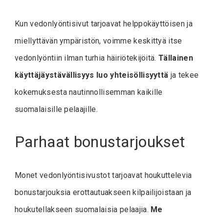
Kun vedonlyöntisivut tarjoavat helppokäyttöisen ja
miellyttävän ympäristön, voimme keskittyä itse
vedonlyöntiin ilman turhia häiriötekijöitä.
Tällainen
käyttäjäystävällisyys luo yhteisöllisyyttä
ja tekee
kokemuksesta nautinnollisemman kaikille
suomalaisille pelaajille.
Parhaat bonustarjoukset
Monet vedonlyöntisivustot tarjoavat houkuttelevia
bonustarjouksia erottautuakseen kilpailijoistaan ja
houkutellakseen suomalaisia pelaajia.
Me