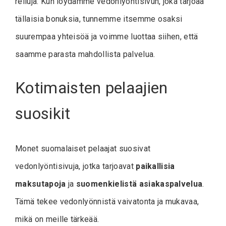
reiluja. Kun löydämme vedonlyöntisivun, joka tarjoaa
tällaisia bonuksia, tunnemme itsemme osaksi
suurempaa yhteisöä ja voimme luottaa siihen, että
saamme parasta mahdollista palvelua.
Kotimaisten pelaajien
suosikit
Monet suomalaiset pelaajat suosivat
vedonlyöntisivuja, jotka tarjoavat
paikallisia
maksutapoja
ja
suomenkielistä asiakaspalvelua
.
Tämä tekee vedonlyönnistä vaivatonta ja mukavaa,
mikä on meille tärkeää.