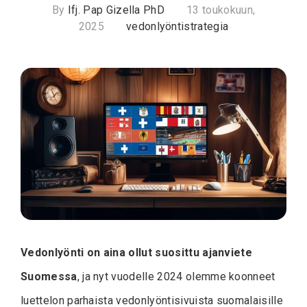
By
Ifj. Pap Gizella PhD
13 toukokuun,
2025
vedonlyöntistrategia
Vedonlyönti on aina ollut suosittu ajanviete
Suomessa
, ja nyt vuodelle 2024 olemme koonneet
luettelon parhaista vedonlyöntisivuista suomalaisille